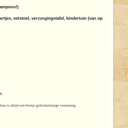
tampons!)
tjes, eetstoel, verzorgingstafel, kindertuin (van op
n
rklaas is altijd een beetje geheimzinnige verrassing …