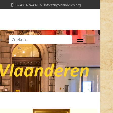
+32 480 674 432
info@sngvlaanderen.org
Zoeken
et
Type 2 or more characters for results.