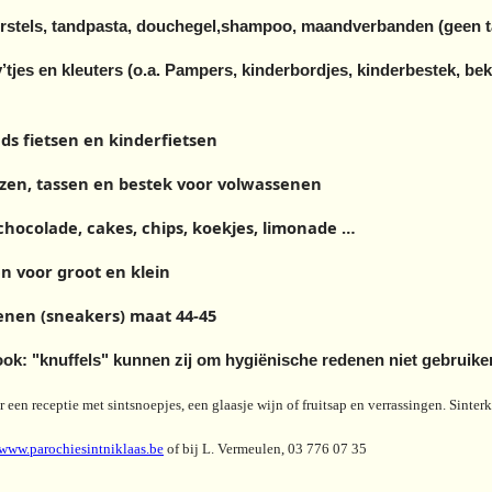
stels, tandpasta, douchegel,shampoo, maandverbanden (geen 
es en kleuters (o.a. Pampers, kinderbordjes, kinderbestek, beker
ds f
ietsen en kinderfietsen
azen, tassen en bestek voor volwassenen
 chocolade, cakes, chips, koekjes, limonade …
en voor groot en klein
enen (sneakers) maat 44-45
 ook: "knuffels" kunnen zij om hygiënische redenen niet gebruike
er een receptie met sintsnoepjes, een glaasje wijn of fruitsap en verrassingen. Sinte
www.parochiesintniklaas.be
of bij L. Vermeulen, 03 776 07 35