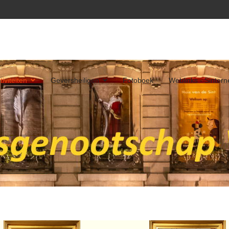
tiviteiten
Geversheiligen
Fotoboek
Weblinks - Sintern