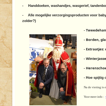
-
Handdoeken, washandjes, wasgerief, tandenbor
- Alle mogelijke verzorgingsproducten voor baby’tj
zolder?)
- Tweedehan
- Borden, gl
- E
xtraatjes:
- Winterjass
- Herenscho
- Hoe spijtig
Na de viering is 
Voor meer info :