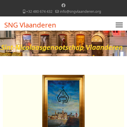
+32 480 674 432
info@sngvlaanderen.org
SNG Vlaanderen