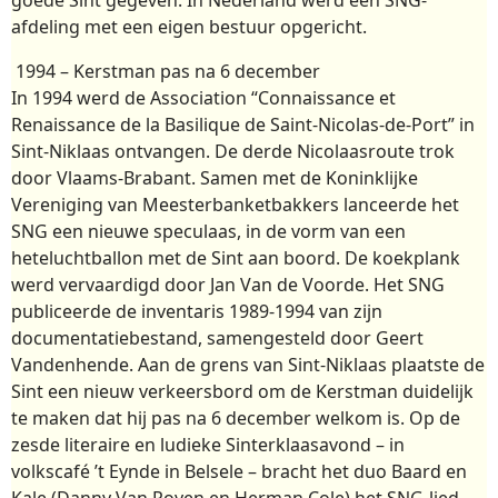
afdeling met een eigen bestuur opgericht.
1994 – Kerstman pas na 6 december
In 1994 werd de Association “Connaissance et
Renaissance de la Basilique de Saint-Nicolas-de-Port” in
Sint-Niklaas ontvangen. De derde Nicolaasroute trok
door Vlaams-Brabant. Samen met de Koninklijke
Vereniging van Meesterbanketbakkers lanceerde het
SNG een nieuwe speculaas, in de vorm van een
heteluchtballon met de Sint aan boord. De koekplank
werd vervaardigd door Jan Van de Voorde. Het SNG
publiceerde de inventaris 1989-1994 van zijn
documentatiebestand, samengesteld door Geert
Vandenhende. Aan de grens van Sint-Niklaas plaatste de
Sint een nieuw verkeersbord om de Kerstman duidelijk
te maken dat hij pas na 6 december welkom is. Op de
zesde literaire en ludieke Sinterklaasavond – in
volkscafé ’t Eynde in Belsele – bracht het duo Baard en
Kale (Danny Van Royen en Herman Cole) het SNG-lied