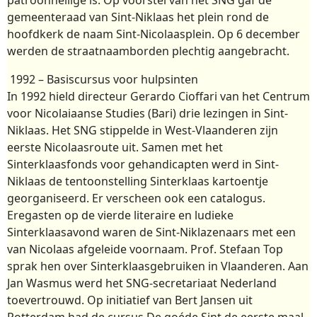
gemeenteraad van Sint-Niklaas het plein rond de
hoofdkerk de naam Sint-Nicolaasplein. Op 6 december
werden de straatnaamborden plechtig aangebracht.
1992 – Basiscursus voor hulpsinten
In 1992 hield directeur Gerardo Cioffari van het Centrum
voor Nicolaiaanse Studies (Bari) drie lezingen in Sint-
Niklaas. Het SNG stippelde in West-Vlaanderen zijn
eerste Nicolaasroute uit. Samen met het
Sinterklaasfonds voor gehandicapten werd in Sint-
Niklaas de tentoonstelling Sinterklaas kartoentje
georganiseerd. Er verscheen ook een catalogus.
Eregasten op de vierde literaire en ludieke
Sinterklaasavond waren de Sint-Niklazenaars met een
van Nicolaas afgeleide voornaam. Prof. Stefaan Top
sprak hen over Sinterklaasgebruiken in Vlaanderen. Aan
Jan Wasmus werd het SNG-secretariaat Nederland
toevertrouwd. Op initiatief van Bert Jansen uit
Rotterdam had de cursus De goéde Sint de eerste maal