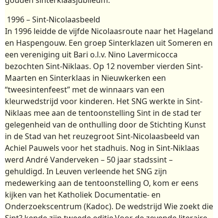
1996 – Sint-Nicolaasbeeld
In 1996 leidde de vijfde Nicolaasroute naar het Hageland
en Haspengouw. Een groep Sinterklazen uit Someren en
een vereniging uit Bari o.l.v. Nino Lavermicocca
bezochten Sint-Niklaas. Op 12 november vierden Sint-
Maarten en Sinterklaas in Nieuwkerken een
“tweesintenfeest” met de winnaars van een
kleurwedstrijd voor kinderen. Het SNG werkte in Sint-
Niklaas mee aan de tentoonstelling Sint in de stad ter
gelegenheid van de onthulling door de Stichting Kunst
in de Stad van het reuzegroot Sint-Nicolaasbeeld van
Achiel Pauwels voor het stadhuis. Nog in Sint-Niklaas
werd André Vanderveken – 50 jaar stadssint –
gehuldigd. In Leuven verleende het SNG zijn
medewerking aan de tentoonstelling O, kom er eens
kijken van het Katholiek Documentatie- en
Onderzoekscentrum (Kadoc). De wedstrijd Wie zoekt die
Sint? kende zijn tweede editie.Voor de zevende literaire