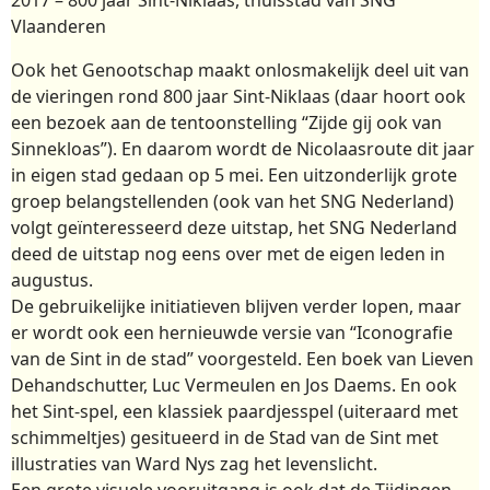
Vlaanderen
Ook het Genootschap maakt onlosmakelijk deel uit van
de vieringen rond 800 jaar Sint-Niklaas (daar hoort ook
een bezoek aan de tentoonstelling “Zijde gij ook van
Sinnekloas”). En daarom wordt de Nicolaasroute dit jaar
in eigen stad gedaan op 5 mei. Een uitzonderlijk grote
groep belangstellenden (ook van het SNG Nederland)
volgt geïnteresseerd deze uitstap, het SNG Nederland
deed de uitstap nog eens over met de eigen leden in
augustus.
De gebruikelijke initiatieven blijven verder lopen, maar
er wordt ook een hernieuwde versie van “Iconografie
van de Sint in de stad” voorgesteld. Een boek van Lieven
Dehandschutter, Luc Vermeulen en Jos Daems. En ook
het Sint-spel, een klassiek paardjesspel (uiteraard met
schimmeltjes) gesitueerd in de Stad van de Sint met
illustraties van Ward Nys zag het levenslicht.
Een grote visuele vooruitgang is ook dat de Tijdingen