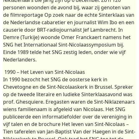
personen woonden de avond bij, waar zij genoten van
de filmreportage Op zoek naar de echte Sinterklaas van
de Nederlandse cabaretier en journalist Wim Ibo en een
causerie door BRT-radiojournalist Jef Lambrecht. In
Demre (Turkije) woonde Omer Franckaert namens het
SNG het Internationaal Sint-Nicolaassymposium bij.
Einde 1989 telde het SNG zestig leden, onder wie vijf
Nederlanders.
1990 – Het Leven van Sint-Nicolaas
In 1990 bezocht het SNG de oosterse kerk in
Chevetogne en de Sint-Nicolaaskerk in Brussel. Spreker
op de tweede literaire en ludieke Sinterklaasavond was
prof. Ghesquiere. Eregasten waren de Sint-Niklazenaars
wiens familienaam is afgeleid van Nicolaas. Het SNG
publiceerde een informatiefolder over de vereniging in
vijf talen en de brochure Het leven van Sint-Nicolaas –
Tien taferelen van Jan-Baptist Van der Haegen in de Sint-
Niklaaskerk te Brussel. Ook trad het SNG toe tot de