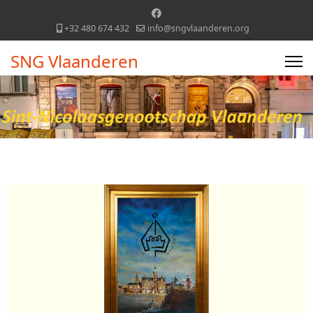
+32 480 674 432
info@sngvlaanderen.org
SNG Vlaanderen