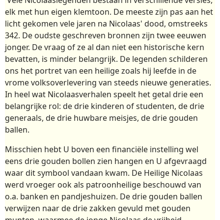
elk met hun eigen klemtoon. De meeste zijn pas aan het
licht gekomen vele jaren na Nicolaas' dood, omstreeks
342. De oudste geschreven bronnen zijn twee eeuwen
jonger. De vraag of ze al dan niet een historische kern
bevatten, is minder belangrijk. De legenden schilderen
ons het portret van een heilige zoals hij leefde in de
vrome volksoverlevering van steeds nieuwe generaties.
In heel wat Nicolaasverhalen speelt het getal drie een
belangrijke rol: de drie kinderen of studenten, de drie
generaals, de drie huwbare meisjes, de drie gouden
ballen.
Misschien hebt U boven een financiële instelling wel
eens drie gouden bollen zien hangen en U afgevraagd
waar dit symbool vandaan kwam. De Heilige Nicolaas
werd vroeger ook als patroonheilige beschouwd van
o.a. banken en pandjeshuizen. De drie gouden ballen
verwijzen naar de drie zakken gevuld met gouden
munten, waarmee de jonge Nicolaas de vrijheid