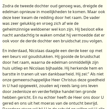
Zodra de tweede dochter oud genoeg was, dreigde de
edelman opnieuw in moeilijkheden te komen. Maar ook
deze keer kwam de redding door het raam. De vader
was zeer gelukkig en vroeg zich af wie de
geheimzinnige weldoener wel kon zijn. Hij besloot elke
nacht aandachtig te waken omdat hij vermoedde dat er
ook voor de derde dochter een bruidschat zou volgen.
En inderdaad, Nicolaas daagde een derde keer op met
een beurs vol goudstukken. Hij gooide de bruidschat
door het raam, waarna de edelman onmiddellijk zijn
huis uitliep en Nicolaas bijhaalde. Hij herkende hem en
barstte in tranen uit van dankbaarheid. Hij zei:" Als niet
onze gemeenschappelijke Heer Christus deze goedheid
in U had opgewekt, zouden wij reeds lang ons leven
door zedenloze en verderfelijke handel ten gronde
hebben gericht. En nu echter heeft de Heer ons door U
gered en ons uit het moeras van de ontucht bevrijd.
Daardoor staan wij bij U in de schuld en willen wij U alle